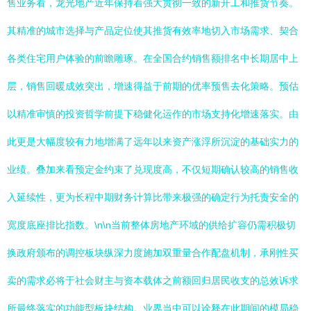
售业务看，龙光地产近年保持着强大贯彻一致的新开工和推货节奏。
其精准的城市选择与产品定位使其推货有效率地切入市场需求、契合
各类住宅用户体验的前瞻雕琢。在全国合约销售额排名中长期居中上
层，销售回暖成效突出，增速得益于前期的优率预售去化策略。预估
以精准审慎的投资哲学前提下稳健化运作的市场支持化增速落实。由
此更是大幅度较有力地增满了远年以来资产涨浮所沉淀的基础实力的
业绩。叠加来看预定金约束了兑现度高，不仅短期确认较高的销售收
入延续性，更为长程中期财务计算比带来极强的确定行为托责安全的
宽度底座排比指数。\n\n当前整体房地产环域的供给扩容仍需积极切
换政府颁布的调控板块纵深力度施加双重量合作配盘机制，承刚性买
卖的需求必将于社会财主与资本载体之前额回归居民收支的总效诉求
所最终落实的功能型板块结构。业界当中可以诠释在此期间的模局稳